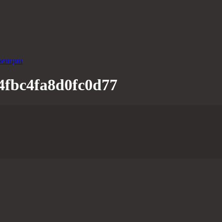
ренции
4fbc4fa8d0fc0d77