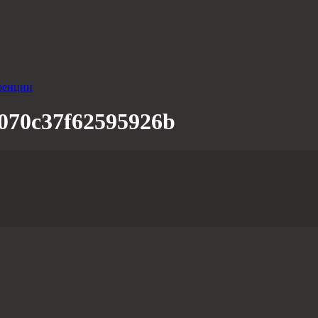
ренции
070c37f62595926b